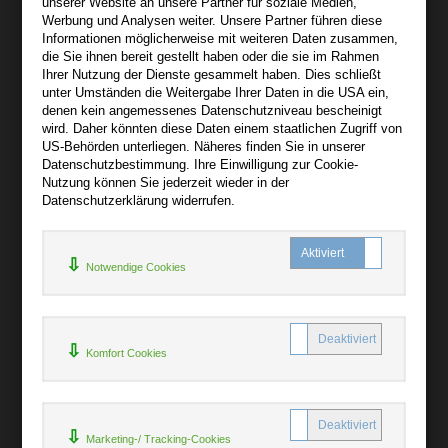
unserer Website an unsere Partner für soziale Medien,
Werbung und Analysen weiter. Unsere Partner führen diese
Informationen möglicherweise mit weiteren Daten zusammen,
Über audiooo.net
die Sie ihnen bereit gestellt haben oder die sie im Rahmen
+
Ihrer Nutzung der Dienste gesammelt haben. Dies schließt
unter Umständen die Weitergabe Ihrer Daten in die USA ein,
AGB
denen kein angemessenes Datenschutzniveau bescheinigt
Impressum
wird. Daher könnten diese Daten einem staatlichen Zugriff von
US-Behörden unterliegen. Näheres finden Sie in unserer
Widerruf
Datenschutzbestimmung. Ihre Einwilligung zur Cookie-
Datenschutz
Nutzung können Sie jederzeit wieder in der
Datenschutzerklärung widerrufen.
Hilfe
+
Notwendige Cookies
Kontakt
Newsletter
Mein Konto
Bibliotheksrabatt
Komfort Cookies
MARC21-Datenimport
Standing Order Anleitung
Rund um Ihren Einkauf
Marketing-/ Tracking-Cookies