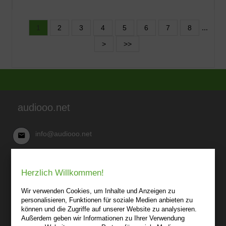
1
2
3
4
5
6
7
8
...
>
>>
audiooo.net
info@audiooo.net
Robert Kowark
Herzlich Willkommen!
03 41-25 69 27 20
audiooo.net
Wir verwenden Cookies, um Inhalte und Anzeigen zu
Lindenthaler Straße 15
personalisieren, Funktionen für soziale Medien anbieten zu
04155 Leipzig
können und die Zugriffe auf unserer Website zu analysieren.
Außerdem geben wir Informationen zu Ihrer Verwendung
Wir sind gerne für Sie persönlich da.