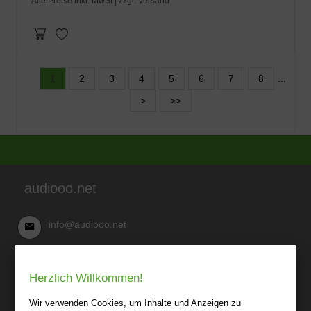
Alle Preise inkl. MwSt |
zzgl. Versand
1
2
3
4
5
6
7
8
...
>
>>
audiooo.net
info@audiooo.net
Robert Kowark
Herzlich Willkommen!
03 41-25 69 27 20
audiooo.net
Wir verwenden Cookies, um Inhalte und Anzeigen zu