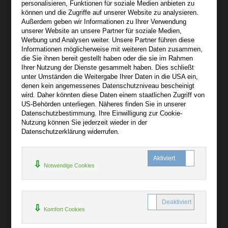
Lindenthaler Straße 15
personalisieren, Funktionen für soziale Medien anbieten zu
04155 Leipzig
können und die Zugriffe auf unserer Website zu analysieren.
Außerdem geben wir Informationen zu Ihrer Verwendung
Wir sind gerne für Sie persönlich da.
unserer Website an unsere Partner für soziale Medien,
Werbung und Analysen weiter. Unsere Partner führen diese
Informationen möglicherweise mit weiteren Daten zusammen,
Über audiooo.net
die Sie ihnen bereit gestellt haben oder die sie im Rahmen
+
Ihrer Nutzung der Dienste gesammelt haben. Dies schließt
unter Umständen die Weitergabe Ihrer Daten in die USA ein,
AGB
denen kein angemessenes Datenschutzniveau bescheinigt
Impressum
wird. Daher könnten diese Daten einem staatlichen Zugriff von
US-Behörden unterliegen. Näheres finden Sie in unserer
Widerruf
Datenschutzbestimmung. Ihre Einwilligung zur Cookie-
Datenschutz
Nutzung können Sie jederzeit wieder in der
Datenschutzerklärung widerrufen.
Hilfe
+
Notwendige Cookies
Kontakt
Newsletter
Mein Konto
Bibliotheksrabatt
Komfort Cookies
MARC21-Datenimport
Standing Order Anleitung