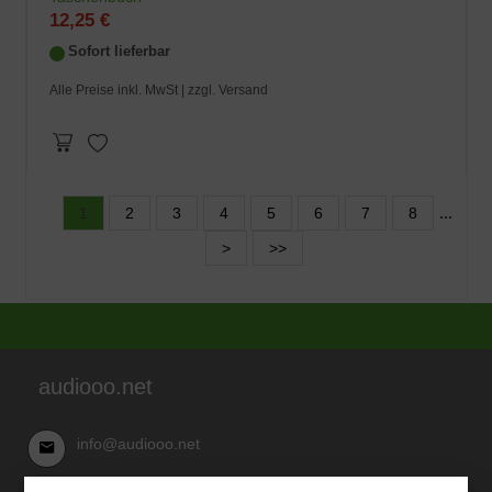
12,25 €
Sofort lieferbar
Alle Preise inkl. MwSt |
zzgl. Versand
1
2
3
4
5
6
7
8
...
>
>>
audiooo.net
info@audiooo.net