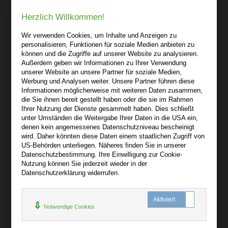
Robert Kowark
Herzlich Willkommen!
03 41-25 69 27 20
audiooo.net
Wir verwenden Cookies, um Inhalte und Anzeigen zu
Lindenthaler Straße 15
personalisieren, Funktionen für soziale Medien anbieten zu
04155 Leipzig
können und die Zugriffe auf unserer Website zu analysieren.
Außerdem geben wir Informationen zu Ihrer Verwendung
Wir sind gerne für Sie persönlich da.
unserer Website an unsere Partner für soziale Medien,
Werbung und Analysen weiter. Unsere Partner führen diese
Informationen möglicherweise mit weiteren Daten zusammen,
Über audiooo.net
die Sie ihnen bereit gestellt haben oder die sie im Rahmen
+
Ihrer Nutzung der Dienste gesammelt haben. Dies schließt
unter Umständen die Weitergabe Ihrer Daten in die USA ein,
AGB
denen kein angemessenes Datenschutzniveau bescheinigt
Impressum
wird. Daher könnten diese Daten einem staatlichen Zugriff von
US-Behörden unterliegen. Näheres finden Sie in unserer
Widerruf
Datenschutzbestimmung. Ihre Einwilligung zur Cookie-
Datenschutz
Nutzung können Sie jederzeit wieder in der
Datenschutzerklärung widerrufen.
Hilfe
+
Notwendige Cookies
Kontakt
Newsletter