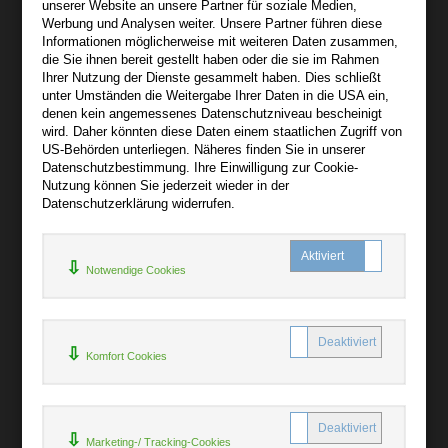
Wir sind gerne für Sie persönlich da.
unserer Website an unsere Partner für soziale Medien,
Werbung und Analysen weiter. Unsere Partner führen diese
Informationen möglicherweise mit weiteren Daten zusammen,
Über audiooo.net
die Sie ihnen bereit gestellt haben oder die sie im Rahmen
+
Ihrer Nutzung der Dienste gesammelt haben. Dies schließt
unter Umständen die Weitergabe Ihrer Daten in die USA ein,
AGB
denen kein angemessenes Datenschutzniveau bescheinigt
Impressum
wird. Daher könnten diese Daten einem staatlichen Zugriff von
US-Behörden unterliegen. Näheres finden Sie in unserer
Widerruf
Datenschutzbestimmung. Ihre Einwilligung zur Cookie-
Datenschutz
Nutzung können Sie jederzeit wieder in der
Datenschutzerklärung widerrufen.
Hilfe
+
Notwendige Cookies
Kontakt
Newsletter
Mein Konto
Bibliotheksrabatt
Komfort Cookies
MARC21-Datenimport
Standing Order Anleitung
Rund um Ihren Einkauf
Marketing-/ Tracking-Cookies