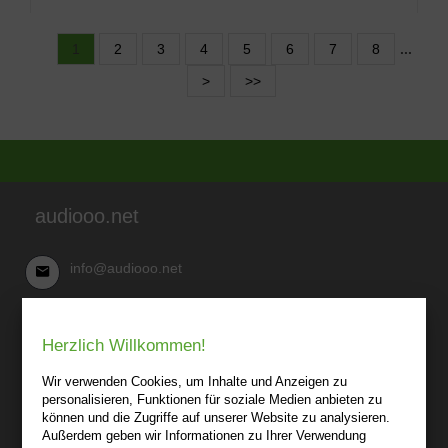
1
2
3
4
5
6
7
8
...
>
>>
audiooo.net
info@audiooo.net
Robert Kowark
Herzlich Willkommen!
03 41-25 69 27 20
audiooo.net
Wir verwenden Cookies, um Inhalte und Anzeigen zu
Lindenthaler Straße 15
personalisieren, Funktionen für soziale Medien anbieten zu
04155 Leipzig
können und die Zugriffe auf unserer Website zu analysieren.
Außerdem geben wir Informationen zu Ihrer Verwendung