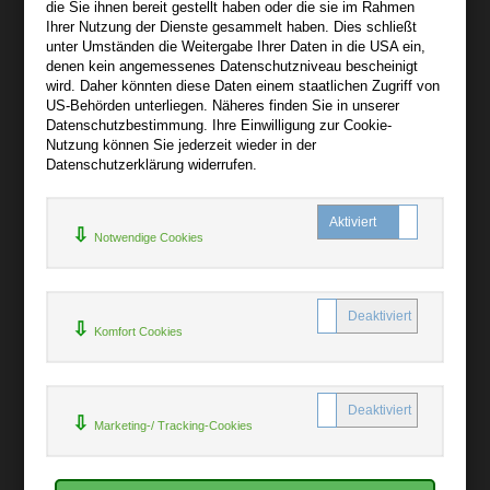
die Sie ihnen bereit gestellt haben oder die sie im Rahmen
+
Ihrer Nutzung der Dienste gesammelt haben. Dies schließt
unter Umständen die Weitergabe Ihrer Daten in die USA ein,
AGB
denen kein angemessenes Datenschutzniveau bescheinigt
Impressum
wird. Daher könnten diese Daten einem staatlichen Zugriff von
US-Behörden unterliegen. Näheres finden Sie in unserer
Widerruf
Datenschutzbestimmung. Ihre Einwilligung zur Cookie-
Datenschutz
Nutzung können Sie jederzeit wieder in der
Datenschutzerklärung widerrufen.
Hilfe
+
Notwendige Cookies
Kontakt
Newsletter
Mein Konto
Bibliotheksrabatt
Komfort Cookies
MARC21-Datenimport
Standing Order Anleitung
Rund um Ihren Einkauf
Marketing-/ Tracking-Cookies
+
Erweiterte Suche