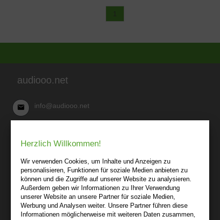
1
audiooo.net
info@audiooo.net
Robert Kowark
Herzlich Willkommen!
03 41-25 69 27 20
audiooo.net
Wir verwenden Cookies, um Inhalte und Anzeigen zu
Lindenthaler Straße 15
personalisieren, Funktionen für soziale Medien anbieten zu
04155 Leipzig
können und die Zugriffe auf unserer Website zu analysieren.
Außerdem geben wir Informationen zu Ihrer Verwendung
Wir sind gerne für Sie persönlich da.
unserer Website an unsere Partner für soziale Medien,
Werbung und Analysen weiter. Unsere Partner führen diese
Informationen möglicherweise mit weiteren Daten zusammen,
Über audiooo.net