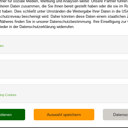
tner für soziale Medien, Werbung und Analysen weiter. Unsere Partner führen
iteren Daten zusammen, die Sie ihnen bereit gestellt haben oder die sie im 
 haben. Dies schließt unter Umständen die Weitergabe Ihrer Daten in die USA
utzniveau bescheinigt wird. Daher könnten diese Daten einem staatlichen Z
ooo.net
+
Hilfe
+
 Näheres finden Sie in unserer Datenschutzbestimmung. Ihre Einwilligung zur
ieder in der Datenschutzerklärung widerrufen.
Kontakt
m
Newsletter
f
Mein Konto
ies
Bibliotheksrabatt
tz
MARC21-Datenimport
Standing Order Anleitung
king-Cookies