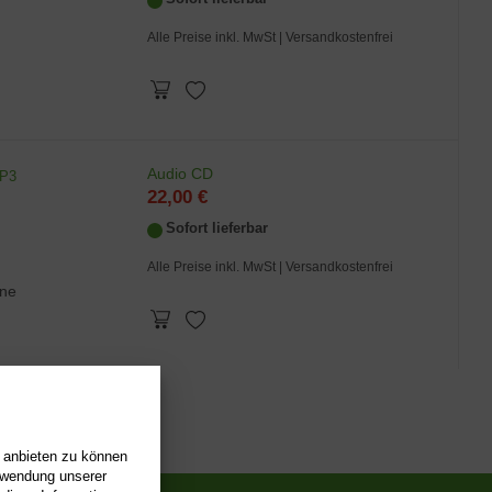
Alle Preise inkl. MwSt
| Versandkostenfrei
Audio CD
MP3
22,00 €
Sofort lieferbar
Alle Preise inkl. MwSt
| Versandkostenfrei
ine
n anbieten zu können
erwendung unserer