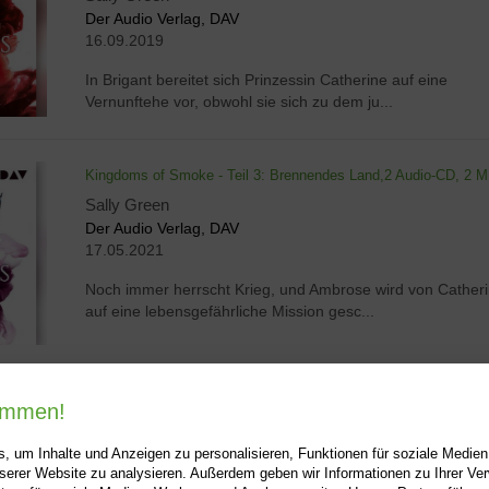
Der Audio Verlag, DAV
16.09.2019
In Brigant bereitet sich Prinzessin Catherine auf eine
Vernunftehe vor, obwohl sie sich zu dem ju...
Kingdoms of Smoke - Teil 3: Brennendes Land,2 Audio-CD, 2 
Sally Green
Der Audio Verlag, DAV
17.05.2021
Noch immer herrscht Krieg, und Ambrose wird von Cather
auf eine lebensgefährliche Mission gesc...
1
kommen!
, um Inhalte und Anzeigen zu personalisieren, Funktionen für soziale Medie
unserer Website zu analysieren. Außerdem geben wir Informationen zu Ihrer V