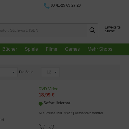
03 41-25 69 27 20
Erweiterte
Suche
Bücher
Spiele
Filme
Games
Mehr Shops
Pro Seite:
DVD Video
18,99 €
Sofort lieferbar
Alle Preise inkl. MwSt
| Versandkostenfrei
ert