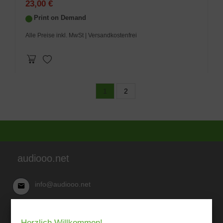
23,00 €
Print on Demand
Alle Preise inkl. MwSt
| Versandkostenfrei
1
2
audiooo.net
info@audiooo.net
Robert Kowark
Herzlich Willkommen!
03 41-25 69 27 20