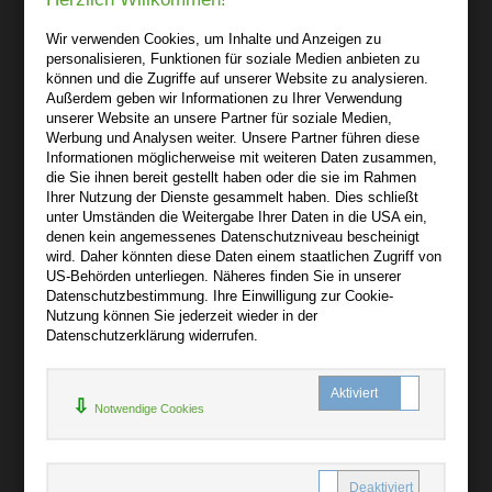
audiooo.net
Wir verwenden Cookies, um Inhalte und Anzeigen zu
Lindenthaler Straße 15
personalisieren, Funktionen für soziale Medien anbieten zu
04155 Leipzig
können und die Zugriffe auf unserer Website zu analysieren.
Außerdem geben wir Informationen zu Ihrer Verwendung
Wir sind gerne für Sie persönlich da.
unserer Website an unsere Partner für soziale Medien,
Werbung und Analysen weiter. Unsere Partner führen diese
Informationen möglicherweise mit weiteren Daten zusammen,
Über audiooo.net
die Sie ihnen bereit gestellt haben oder die sie im Rahmen
+
Ihrer Nutzung der Dienste gesammelt haben. Dies schließt
unter Umständen die Weitergabe Ihrer Daten in die USA ein,
AGB
denen kein angemessenes Datenschutzniveau bescheinigt
Impressum
wird. Daher könnten diese Daten einem staatlichen Zugriff von
US-Behörden unterliegen. Näheres finden Sie in unserer
Widerruf
Datenschutzbestimmung. Ihre Einwilligung zur Cookie-
Datenschutz
Nutzung können Sie jederzeit wieder in der
Datenschutzerklärung widerrufen.
Hilfe
+
Notwendige Cookies
Kontakt
Newsletter
Mein Konto