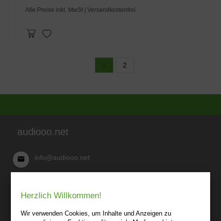
Alle Preise inkl. MwSt
| Versandkostenfrei
1
2
audiooo.net
info@audiooo.net
Robert Kowark
Herzlich Willkommen!
03 41-25 69 27 20
audiooo.net
Wir verwenden Cookies, um Inhalte und Anzeigen zu
Lindenthaler Straße 15