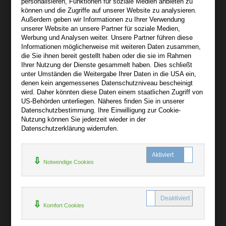
personalisieren, Funktionen für soziale Medien anbieten zu
04155 Leipzig
können und die Zugriffe auf unserer Website zu analysieren.
Außerdem geben wir Informationen zu Ihrer Verwendung
Wir sind gerne für Sie persönlich da.
unserer Website an unsere Partner für soziale Medien,
Werbung und Analysen weiter. Unsere Partner führen diese
Informationen möglicherweise mit weiteren Daten zusammen,
Über audiooo.net
die Sie ihnen bereit gestellt haben oder die sie im Rahmen
+
Ihrer Nutzung der Dienste gesammelt haben. Dies schließt
unter Umständen die Weitergabe Ihrer Daten in die USA ein,
AGB
denen kein angemessenes Datenschutzniveau bescheinigt
Impressum
wird. Daher könnten diese Daten einem staatlichen Zugriff von
US-Behörden unterliegen. Näheres finden Sie in unserer
Widerruf
Datenschutzbestimmung. Ihre Einwilligung zur Cookie-
Datenschutz
Nutzung können Sie jederzeit wieder in der
Datenschutzerklärung widerrufen.
Hilfe
+
Notwendige Cookies
Kontakt
Newsletter
Mein Konto
Bibliotheksrabatt
Komfort Cookies
MARC21-Datenimport
Standing Order Anleitung