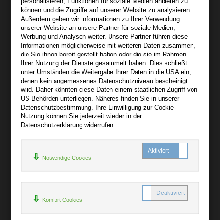
personalisieren, Funktionen für soziale Medien anbieten zu
04155 Leipzig
können und die Zugriffe auf unserer Website zu analysieren.
Außerdem geben wir Informationen zu Ihrer Verwendung
Wir sind gerne für Sie persönlich da.
unserer Website an unsere Partner für soziale Medien,
Werbung und Analysen weiter. Unsere Partner führen diese
Informationen möglicherweise mit weiteren Daten zusammen,
Über audiooo.net
die Sie ihnen bereit gestellt haben oder die sie im Rahmen
+
Ihrer Nutzung der Dienste gesammelt haben. Dies schließt
unter Umständen die Weitergabe Ihrer Daten in die USA ein,
AGB
denen kein angemessenes Datenschutzniveau bescheinigt
Impressum
wird. Daher könnten diese Daten einem staatlichen Zugriff von
US-Behörden unterliegen. Näheres finden Sie in unserer
Widerruf
Datenschutzbestimmung. Ihre Einwilligung zur Cookie-
Datenschutz
Nutzung können Sie jederzeit wieder in der
Datenschutzerklärung widerrufen.
Hilfe
+
Notwendige Cookies
Kontakt
Newsletter
Mein Konto
Bibliotheksrabatt
Komfort Cookies
MARC21-Datenimport
Standing Order Anleitung