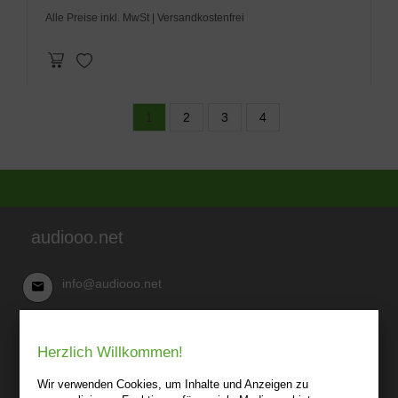
Alle Preise inkl. MwSt
| Versandkostenfrei
1
2
3
4
audiooo.net
info@audiooo.net
Robert Kowark
Herzlich Willkommen!
03 41-25 69 27 20
audiooo.net
Wir verwenden Cookies, um Inhalte und Anzeigen zu
Lindenthaler Straße 15