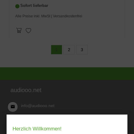
Sofort lieferbar
Alle Preise inkl. MwSt
| Versandkostenfrei
1
2
3
audiooo.net
info@audiooo.net
Robert Kowark
Herzlich Willkommen!
03 41-25 69 27 20