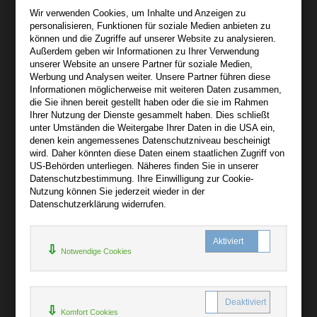
audiooo.net
Wir verwenden Cookies, um Inhalte und Anzeigen zu
Lindenthaler Straße 15
personalisieren, Funktionen für soziale Medien anbieten zu
04155 Leipzig
können und die Zugriffe auf unserer Website zu analysieren.
Außerdem geben wir Informationen zu Ihrer Verwendung
Wir sind gerne für Sie persönlich da.
unserer Website an unsere Partner für soziale Medien,
Werbung und Analysen weiter. Unsere Partner führen diese
Informationen möglicherweise mit weiteren Daten zusammen,
Über audiooo.net
die Sie ihnen bereit gestellt haben oder die sie im Rahmen
+
Ihrer Nutzung der Dienste gesammelt haben. Dies schließt
unter Umständen die Weitergabe Ihrer Daten in die USA ein,
AGB
denen kein angemessenes Datenschutzniveau bescheinigt
Impressum
wird. Daher könnten diese Daten einem staatlichen Zugriff von
US-Behörden unterliegen. Näheres finden Sie in unserer
Widerruf
Datenschutzbestimmung. Ihre Einwilligung zur Cookie-
Datenschutz
Nutzung können Sie jederzeit wieder in der
Datenschutzerklärung widerrufen.
Hilfe
+
Notwendige Cookies
Kontakt
Newsletter
Mein Konto
Bibliotheksrabatt
Komfort Cookies