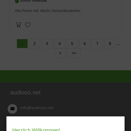
Sofort lieferbar
Alle Preise inkl. MwSt
| Versandkostenfrei
1
2
3
4
5
6
7
8
...
>
>>
audiooo.net
info@audiooo.net
Robert Kowark
Herzlich Willkommen!
03 41-25 69 27 20