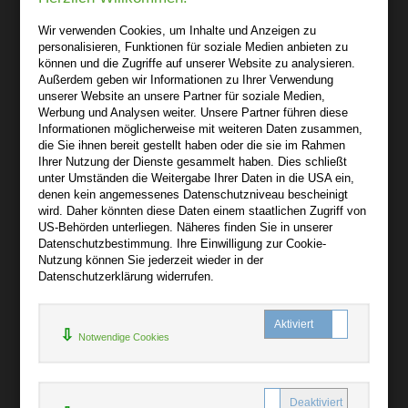
audiooo.net
Wir verwenden Cookies, um Inhalte und Anzeigen zu
Lindenthaler Straße 15
personalisieren, Funktionen für soziale Medien anbieten zu
04155 Leipzig
können und die Zugriffe auf unserer Website zu analysieren.
Außerdem geben wir Informationen zu Ihrer Verwendung
Wir sind gerne für Sie persönlich da.
unserer Website an unsere Partner für soziale Medien,
Werbung und Analysen weiter. Unsere Partner führen diese
Informationen möglicherweise mit weiteren Daten zusammen,
Über audiooo.net
die Sie ihnen bereit gestellt haben oder die sie im Rahmen
+
Ihrer Nutzung der Dienste gesammelt haben. Dies schließt
unter Umständen die Weitergabe Ihrer Daten in die USA ein,
AGB
denen kein angemessenes Datenschutzniveau bescheinigt
Impressum
wird. Daher könnten diese Daten einem staatlichen Zugriff von
US-Behörden unterliegen. Näheres finden Sie in unserer
Widerruf
Datenschutzbestimmung. Ihre Einwilligung zur Cookie-
Datenschutz
Nutzung können Sie jederzeit wieder in der
Datenschutzerklärung widerrufen.
Hilfe
+
Notwendige Cookies
Kontakt
Newsletter
Mein Konto
Bibliotheksrabatt