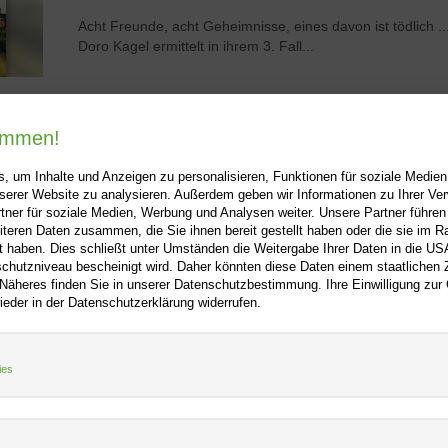
Acht Freunde, acht Geheimnisse, eines davon ist tödlich ..
Doro Kagel ermittelt in ihrem 3. Fall...
1
2
kommen!
, um Inhalte und Anzeigen zu personalisieren, Funktionen für soziale Medie
unserer Website zu analysieren. Außerdem geben wir Informationen zu Ihrer V
tner für soziale Medien, Werbung und Analysen weiter. Unsere Partner führen
iteren Daten zusammen, die Sie ihnen bereit gestellt haben oder die sie im 
 haben. Dies schließt unter Umständen die Weitergabe Ihrer Daten in die USA
utzniveau bescheinigt wird. Daher könnten diese Daten einem staatlichen Z
ooo.net
+
Hilfe
+
 Näheres finden Sie in unserer Datenschutzbestimmung. Ihre Einwilligung zur
ieder in der Datenschutzerklärung widerrufen.
Kontakt
m
Newsletter
f
Mein Konto
ies
Bibliotheksrabatt
tz
MARC21-Datenimport
Standing Order Anleitung