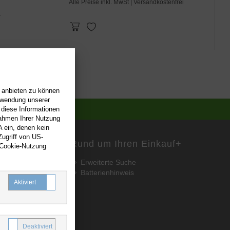
Alle Preise inkl. MwSt
| Versandkostenfrei
.
n anbieten zu können
erwendung unserer
 diese Informationen
Rahmen Ihrer Nutzung
 ein, denen kein
ugriff von US-
Rund um Ihren Einkauf
+
 Cookie-Nutzung
Erweiterte Suche
Batterienhinweis