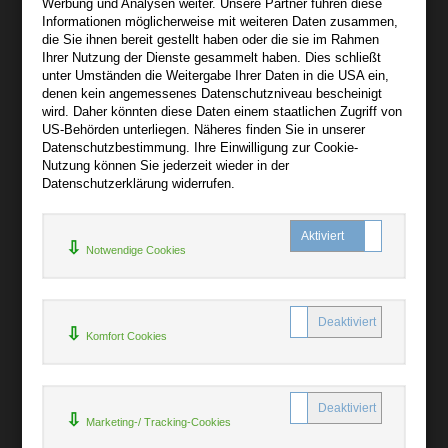
Werbung und Analysen weiter. Unsere Partner führen diese
Informationen möglicherweise mit weiteren Daten zusammen,
Über audiooo.net
die Sie ihnen bereit gestellt haben oder die sie im Rahmen
+
Ihrer Nutzung der Dienste gesammelt haben. Dies schließt
unter Umständen die Weitergabe Ihrer Daten in die USA ein,
AGB
denen kein angemessenes Datenschutzniveau bescheinigt
Impressum
wird. Daher könnten diese Daten einem staatlichen Zugriff von
US-Behörden unterliegen. Näheres finden Sie in unserer
Widerruf
Datenschutzbestimmung. Ihre Einwilligung zur Cookie-
Datenschutz
Nutzung können Sie jederzeit wieder in der
Datenschutzerklärung widerrufen.
Hilfe
+
Notwendige Cookies
Kontakt
Newsletter
Mein Konto
Bibliotheksrabatt
Komfort Cookies
MARC21-Datenimport
Standing Order Anleitung
Rund um Ihren Einkauf
Marketing-/ Tracking-Cookies
+