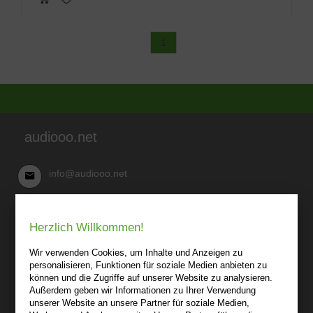
1
audiooo.net
info@audiooo.net
Robert Kowark
Herzlich Willkommen!
03 41-25 69 27 20
audiooo.net
Wir verwenden Cookies, um Inhalte und Anzeigen zu
Lindenthaler Straße 15
personalisieren, Funktionen für soziale Medien anbieten zu
04155 Leipzig
können und die Zugriffe auf unserer Website zu analysieren.
Außerdem geben wir Informationen zu Ihrer Verwendung
Wir sind gerne für Sie persönlich da.
unserer Website an unsere Partner für soziale Medien,