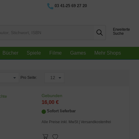
03 41-25 69 27 20
Erweiterte
Suche
Bücher
Spiele
Filme
Games
Mehr Shops
Pro Seite:
Gebunden
chte
16,00 €
Sofort lieferbar
Alle Preise inkl. MwSt
| Versandkostenfrei