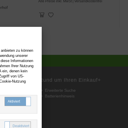
Alle Preise inkl. MwSt
| Versandkostenfrei
erhof
n anbieten zu können
erwendung unserer
 diese Informationen
Rahmen Ihrer Nutzung
 ein, denen kein
ugriff von US-
Rund um Ihren Einkauf
+
 Cookie-Nutzung
Erweiterte Suche
Batterienhinweis