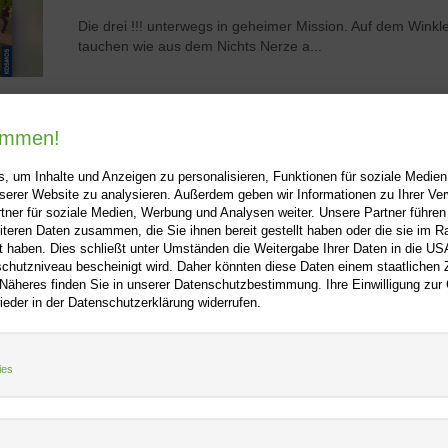
Die drei !!! unterwegs in geheimer Mission. Auf dem Winkl
tauchen wie aus dem Nichts Nerze a...
1
2
3
4
5
kommen!
, um Inhalte und Anzeigen zu personalisieren, Funktionen für soziale Medie
unserer Website zu analysieren. Außerdem geben wir Informationen zu Ihrer V
tner für soziale Medien, Werbung und Analysen weiter. Unsere Partner führen
iteren Daten zusammen, die Sie ihnen bereit gestellt haben oder die sie im 
 haben. Dies schließt unter Umständen die Weitergabe Ihrer Daten in die USA
utzniveau bescheinigt wird. Daher könnten diese Daten einem staatlichen Z
ooo.net
+
Hilfe
+
 Näheres finden Sie in unserer Datenschutzbestimmung. Ihre Einwilligung zur
ieder in der Datenschutzerklärung widerrufen.
Kontakt
m
Newsletter
f
Mein Konto
ies
Bibliotheksrabatt
tz
MARC21-Datenimport
Standing Order Anleitung