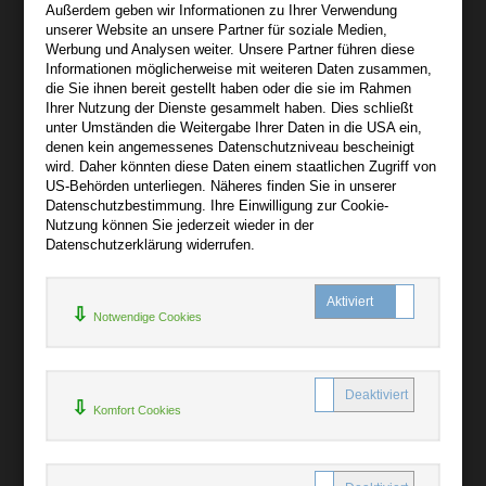
Außerdem geben wir Informationen zu Ihrer Verwendung
Wir sind gerne für Sie persönlich da.
unserer Website an unsere Partner für soziale Medien,
Werbung und Analysen weiter. Unsere Partner führen diese
Informationen möglicherweise mit weiteren Daten zusammen,
Über audiooo.net
die Sie ihnen bereit gestellt haben oder die sie im Rahmen
+
Ihrer Nutzung der Dienste gesammelt haben. Dies schließt
unter Umständen die Weitergabe Ihrer Daten in die USA ein,
AGB
denen kein angemessenes Datenschutzniveau bescheinigt
Impressum
wird. Daher könnten diese Daten einem staatlichen Zugriff von
US-Behörden unterliegen. Näheres finden Sie in unserer
Widerruf
Datenschutzbestimmung. Ihre Einwilligung zur Cookie-
Datenschutz
Nutzung können Sie jederzeit wieder in der
Datenschutzerklärung widerrufen.
Hilfe
+
Notwendige Cookies
Kontakt
Newsletter
Mein Konto
Bibliotheksrabatt
Komfort Cookies
MARC21-Datenimport
Standing Order Anleitung