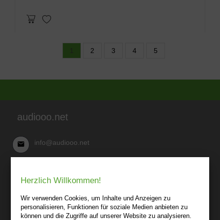
1
2
3
4
5
audiooo.net
info@audiooo.net
Robert Kowark
Herzlich Willkommen!
03 41-25 69 27 20
audiooo.net
Wir verwenden Cookies, um Inhalte und Anzeigen zu
Lindenthaler Straße 15
personalisieren, Funktionen für soziale Medien anbieten zu
04155 Leipzig
können und die Zugriffe auf unserer Website zu analysieren.