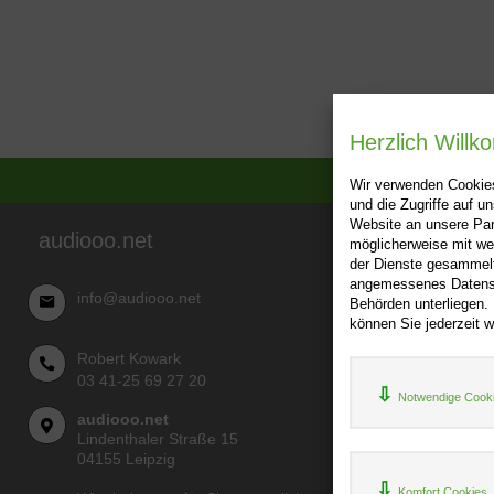
Herzlich Will
Wir verwenden Cookies
und die Zugriffe auf 
Website an unsere Par
audiooo.net
möglicherweise mit we
Über audi
der Dienste gesammelt
angemessenes Datensch
AGB
info@audiooo.net
Behörden unterliegen.
Impressu
können Sie jederzeit w
Widerru
Robert Kowark
Datenschu
03 41-25 69 27 20
Notwendige Cook
audiooo.net
Lindenthaler Straße 15
04155 Leipzig
Komfort Cookies