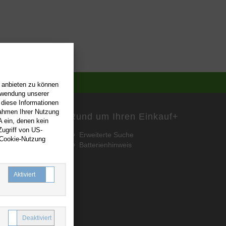
n anbieten zu können
erwendung unserer
 diese Informationen
Rahmen Ihrer Nutzung
Rund um Ihren Einkauf
+
 ein, denen kein
ugriff von US-
Erweiterte Suche
 Cookie-Nutzung
Batterienhinweis