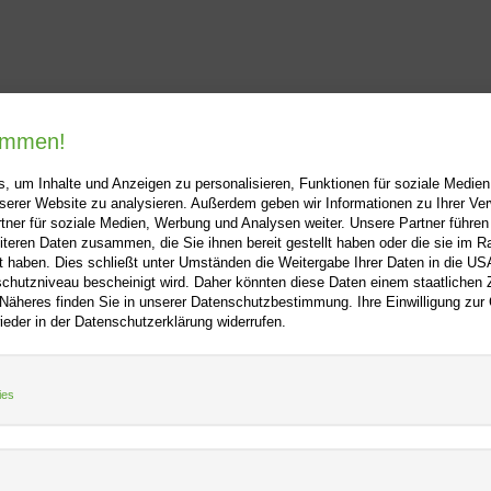
kommen!
, um Inhalte und Anzeigen zu personalisieren, Funktionen für soziale Medie
unserer Website zu analysieren. Außerdem geben wir Informationen zu Ihrer V
tner für soziale Medien, Werbung und Analysen weiter. Unsere Partner führen
iteren Daten zusammen, die Sie ihnen bereit gestellt haben oder die sie im 
ooo.net
+
Hilfe
+
 haben. Dies schließt unter Umständen die Weitergabe Ihrer Daten in die USA
utzniveau bescheinigt wird. Daher könnten diese Daten einem staatlichen Z
Kontakt
 Näheres finden Sie in unserer Datenschutzbestimmung. Ihre Einwilligung zur
m
Newsletter
ieder in der Datenschutzerklärung widerrufen.
f
Mein Konto
Bibliotheksrabatt
tz
MARC21-Datenimport
ies
Standing Order Anleitung