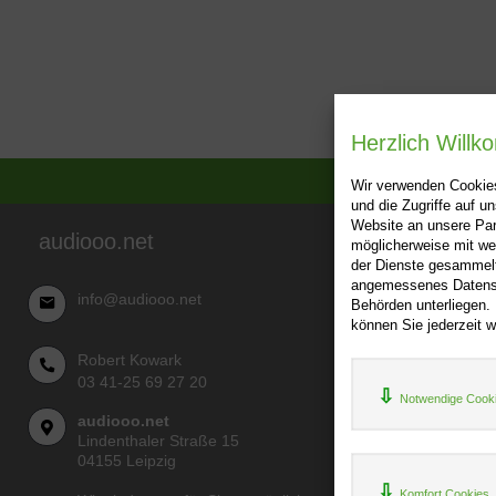
Herzlich Will
Wir verwenden Cookies
und die Zugriffe auf 
Website an unsere Par
audiooo.net
möglicherweise mit we
Über audi
der Dienste gesammelt
angemessenes Datensch
AGB
info@audiooo.net
Behörden unterliegen.
Impressu
können Sie jederzeit w
Widerru
Robert Kowark
Datenschu
03 41-25 69 27 20
Notwendige Cook
audiooo.net
Lindenthaler Straße 15
04155 Leipzig
Komfort Cookies