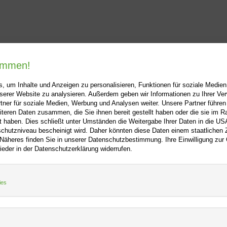
kommen!
, um Inhalte und Anzeigen zu personalisieren, Funktionen für soziale Medie
unserer Website zu analysieren. Außerdem geben wir Informationen zu Ihrer V
tner für soziale Medien, Werbung und Analysen weiter. Unsere Partner führen
iteren Daten zusammen, die Sie ihnen bereit gestellt haben oder die sie im 
ooo.net
+
Hilfe
+
 haben. Dies schließt unter Umständen die Weitergabe Ihrer Daten in die USA
utzniveau bescheinigt wird. Daher könnten diese Daten einem staatlichen Z
Kontakt
 Näheres finden Sie in unserer Datenschutzbestimmung. Ihre Einwilligung zur
m
Newsletter
ieder in der Datenschutzerklärung widerrufen.
f
Mein Konto
Bibliotheksrabatt
tz
MARC21-Datenimport
ies
Standing Order Anleitung