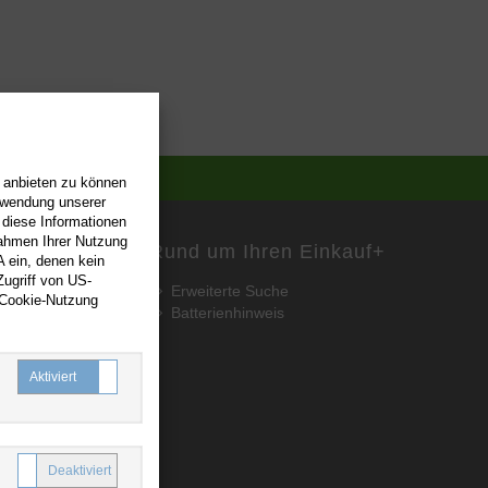
n anbieten zu können
erwendung unserer
 diese Informationen
Rahmen Ihrer Nutzung
Rund um Ihren Einkauf
+
 ein, denen kein
ugriff von US-
Erweiterte Suche
 Cookie-Nutzung
Batterienhinweis