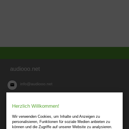
audiooo.net
info@audiooo.net
Robert Kowark
Herzlich Willkommen!
03 41-25 69 27 20
audiooo.net
Wir verwenden Cookies, um Inhalte und Anzeigen zu
Lindenthaler Straße 15
personalisieren, Funktionen für soziale Medien anbieten zu
04155 Leipzig
können und die Zugriffe auf unserer Website zu analysieren.