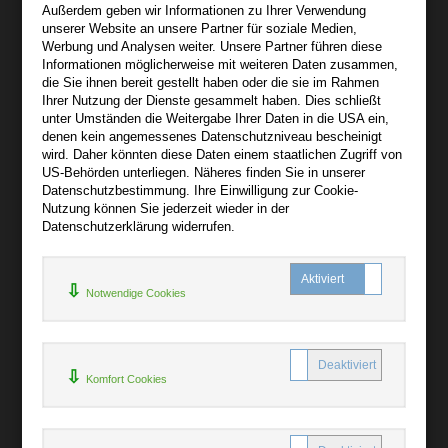
Außerdem geben wir Informationen zu Ihrer Verwendung
Wir sind gerne für Sie persönlich da.
unserer Website an unsere Partner für soziale Medien,
Werbung und Analysen weiter. Unsere Partner führen diese
Informationen möglicherweise mit weiteren Daten zusammen,
Über audiooo.net
die Sie ihnen bereit gestellt haben oder die sie im Rahmen
+
Ihrer Nutzung der Dienste gesammelt haben. Dies schließt
unter Umständen die Weitergabe Ihrer Daten in die USA ein,
AGB
denen kein angemessenes Datenschutzniveau bescheinigt
Impressum
wird. Daher könnten diese Daten einem staatlichen Zugriff von
US-Behörden unterliegen. Näheres finden Sie in unserer
Widerruf
Datenschutzbestimmung. Ihre Einwilligung zur Cookie-
Datenschutz
Nutzung können Sie jederzeit wieder in der
Datenschutzerklärung widerrufen.
Hilfe
+
Notwendige Cookies
Kontakt
Newsletter
Mein Konto
Bibliotheksrabatt
Komfort Cookies
MARC21-Datenimport
Standing Order Anleitung