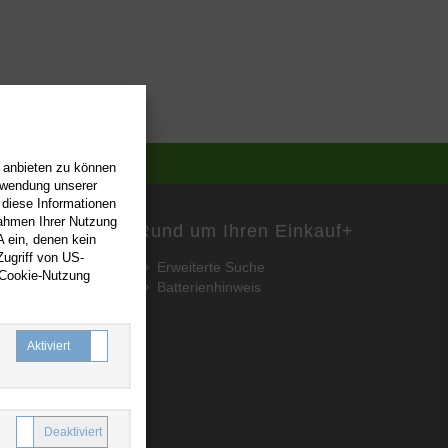
n anbieten zu können
erwendung unserer
 diese Informationen
Rahmen Ihrer Nutzung
Rund um Ihren Einkauf
+
 ein, denen kein
ugriff von US-
Erweiterte Suche
 Cookie-Nutzung
Batterienhinweis