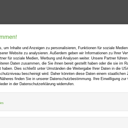
kommen!
, um Inhalte und Anzeigen zu personalisieren, Funktionen für soziale Medie
unserer Website zu analysieren. Außerdem geben wir Informationen zu Ihrer V
tner für soziale Medien, Werbung und Analysen weiter. Unsere Partner führen
iteren Daten zusammen, die Sie ihnen bereit gestellt haben oder die sie im 
ooo.net
+
Hilfe
+
 haben. Dies schließt unter Umständen die Weitergabe Ihrer Daten in die USA
utzniveau bescheinigt wird. Daher könnten diese Daten einem staatlichen Z
Kontakt
 Näheres finden Sie in unserer Datenschutzbestimmung. Ihre Einwilligung zur
m
Newsletter
ieder in der Datenschutzerklärung widerrufen.
f
Mein Konto
Bibliotheksrabatt
tz
MARC21-Datenimport
ies
Standing Order Anleitung