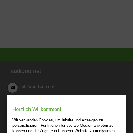
audiooo.net
info@audiooo.net
Robert Kowark
Herzlich Willkommen!
03 41-25 69 27 20
audiooo.net
Wir verwenden Cookies, um Inhalte und Anzeigen zu
Lindenthaler Straße 15
personalisieren, Funktionen für soziale Medien anbieten zu
04155 Leipzig
können und die Zugriffe auf unserer Website zu analysieren.