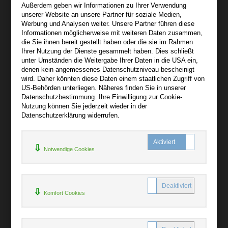
Außerdem geben wir Informationen zu Ihrer Verwendung
Wir sind gerne für Sie persönlich da.
unserer Website an unsere Partner für soziale Medien,
Werbung und Analysen weiter. Unsere Partner führen diese
Informationen möglicherweise mit weiteren Daten zusammen,
Über audiooo.net
die Sie ihnen bereit gestellt haben oder die sie im Rahmen
+
Ihrer Nutzung der Dienste gesammelt haben. Dies schließt
unter Umständen die Weitergabe Ihrer Daten in die USA ein,
AGB
denen kein angemessenes Datenschutzniveau bescheinigt
Impressum
wird. Daher könnten diese Daten einem staatlichen Zugriff von
US-Behörden unterliegen. Näheres finden Sie in unserer
Widerruf
Datenschutzbestimmung. Ihre Einwilligung zur Cookie-
Datenschutz
Nutzung können Sie jederzeit wieder in der
Datenschutzerklärung widerrufen.
Hilfe
+
Notwendige Cookies
Kontakt
Newsletter
Mein Konto
Bibliotheksrabatt
Komfort Cookies
MARC21-Datenimport
Standing Order Anleitung