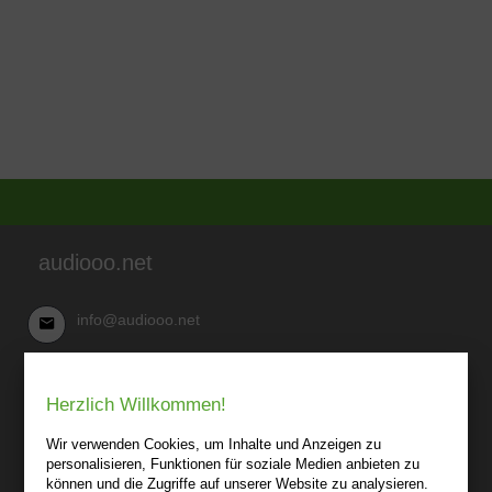
audiooo.net
info@audiooo.net
Robert Kowark
Herzlich Willkommen!
03 41-25 69 27 20
audiooo.net
Wir verwenden Cookies, um Inhalte und Anzeigen zu
Lindenthaler Straße 15
personalisieren, Funktionen für soziale Medien anbieten zu
04155 Leipzig
können und die Zugriffe auf unserer Website zu analysieren.