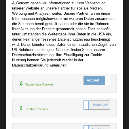
Außerdem geben wir Informationen zu Ihrer Verwendung
Wir sind gerne für Sie persönlich da.
unserer Website an unsere Partner für soziale Medien,
Werbung und Analysen weiter. Unsere Partner führen diese
Informationen möglicherweise mit weiteren Daten zusammen,
Über audiooo.net
die Sie ihnen bereit gestellt haben oder die sie im Rahmen
+
Ihrer Nutzung der Dienste gesammelt haben. Dies schließt
unter Umständen die Weitergabe Ihrer Daten in die USA ein,
AGB
denen kein angemessenes Datenschutzniveau bescheinigt
Impressum
wird. Daher könnten diese Daten einem staatlichen Zugriff von
US-Behörden unterliegen. Näheres finden Sie in unserer
Widerruf
Datenschutzbestimmung. Ihre Einwilligung zur Cookie-
Datenschutz
Nutzung können Sie jederzeit wieder in der
Datenschutzerklärung widerrufen.
Hilfe
+
Notwendige Cookies
Kontakt
Newsletter
Mein Konto
Bibliotheksrabatt
Komfort Cookies
MARC21-Datenimport
Standing Order Anleitung