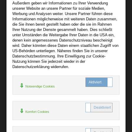
Außerdem geben wir Informationen zu Ihrer Verwendung
Wir sind gerne für Sie persönlich da.
unserer Website an unsere Partner für soziale Medien,
Werbung und Analysen weiter. Unsere Partner führen diese
Informationen möglicherweise mit weiteren Daten zusammen,
Über audiooo.net
die Sie ihnen bereit gestellt haben oder die sie im Rahmen
+
Ihrer Nutzung der Dienste gesammelt haben. Dies schließt
unter Umständen die Weitergabe Ihrer Daten in die USA ein,
AGB
denen kein angemessenes Datenschutzniveau bescheinigt
Impressum
wird. Daher könnten diese Daten einem staatlichen Zugriff von
US-Behörden unterliegen. Näheres finden Sie in unserer
Widerruf
Datenschutzbestimmung. Ihre Einwilligung zur Cookie-
Datenschutz
Nutzung können Sie jederzeit wieder in der
Datenschutzerklärung widerrufen.
Hilfe
+
Notwendige Cookies
Kontakt
Newsletter
Mein Konto
Bibliotheksrabatt
Komfort Cookies
MARC21-Datenimport
Standing Order Anleitung