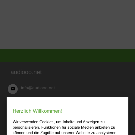
audiooo.net
info@audiooo.net
Robert Kowark
Herzlich Willkommen!
03 41-25 69 27 20
audiooo.net
Wir verwenden Cookies, um Inhalte und Anzeigen zu
Lindenthaler Straße 15
personalisieren, Funktionen für soziale Medien anbieten zu
04155 Leipzig
können und die Zugriffe auf unserer Website zu analysieren.