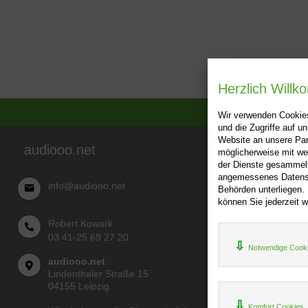
Herzlich Will
Wir verwenden Cookies
und die Zugriffe auf 
Website an unsere Par
audiooo.net
möglicherweise mit we
Über audi
der Dienste gesammelt
angemessenes Datensch
AGB
info@audiooo.net
Behörden unterliegen.
Impressu
können Sie jederzeit w
Widerru
Robert Kowark
Datenschu
03 41-25 69 27 20
Notwendige Cook
audiooo.net
Lindenthaler Straße 15
04155 Leipzig
Komfort Cookies