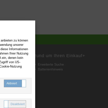
n anbieten zu können
erwendung unserer
 diese Informationen
Rahmen Ihrer Nutzung
Rund um Ihren Einkauf
+
 ein, denen kein
ugriff von US-
Erweiterte Suche
 Cookie-Nutzung
Batterienhinweis