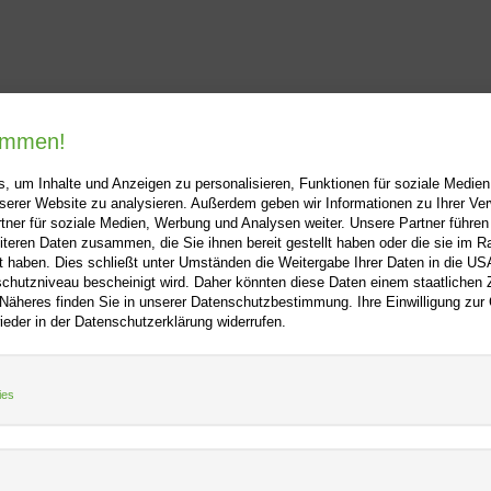
kommen!
, um Inhalte und Anzeigen zu personalisieren, Funktionen für soziale Medie
unserer Website zu analysieren. Außerdem geben wir Informationen zu Ihrer V
tner für soziale Medien, Werbung und Analysen weiter. Unsere Partner führen
iteren Daten zusammen, die Sie ihnen bereit gestellt haben oder die sie im 
ooo.net
+
Hilfe
+
 haben. Dies schließt unter Umständen die Weitergabe Ihrer Daten in die USA
utzniveau bescheinigt wird. Daher könnten diese Daten einem staatlichen Z
Kontakt
 Näheres finden Sie in unserer Datenschutzbestimmung. Ihre Einwilligung zur
m
Newsletter
ieder in der Datenschutzerklärung widerrufen.
f
Mein Konto
Bibliotheksrabatt
tz
MARC21-Datenimport
ies
Standing Order Anleitung