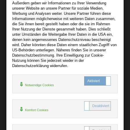
Außerdem geben wir Informationen zu Ihrer Verwendung
Wir sind gerne für Sie persönlich da.
unserer Website an unsere Partner für soziale Medien,
Werbung und Analysen weiter. Unsere Partner führen diese
Informationen möglicherweise mit weiteren Daten zusammen,
Über audiooo.net
die Sie ihnen bereit gestellt haben oder die sie im Rahmen
+
Ihrer Nutzung der Dienste gesammelt haben. Dies schließt
unter Umständen die Weitergabe Ihrer Daten in die USA ein,
AGB
denen kein angemessenes Datenschutzniveau bescheinigt
Impressum
wird. Daher könnten diese Daten einem staatlichen Zugriff von
US-Behörden unterliegen. Näheres finden Sie in unserer
Widerruf
Datenschutzbestimmung. Ihre Einwilligung zur Cookie-
Datenschutz
Nutzung können Sie jederzeit wieder in der
Datenschutzerklärung widerrufen.
Hilfe
+
Notwendige Cookies
Kontakt
Newsletter
Mein Konto
Bibliotheksrabatt
Komfort Cookies
MARC21-Datenimport
Standing Order Anleitung