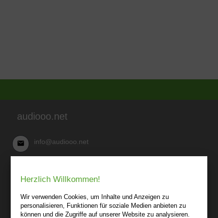
audiooo.net
info@audiooo.net
Robert Kowark
Herzlich Willkommen!
03 41-25 69 27 20
audiooo.net
Wir verwenden Cookies, um Inhalte und Anzeigen zu
Lindenthaler Straße 15
personalisieren, Funktionen für soziale Medien anbieten zu
04155 Leipzig
können und die Zugriffe auf unserer Website zu analysieren.