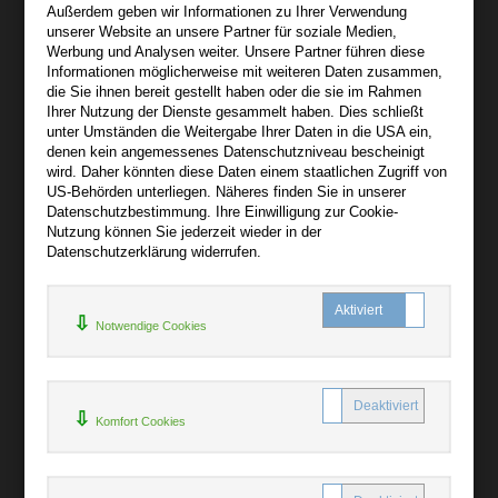
Außerdem geben wir Informationen zu Ihrer Verwendung
Wir sind gerne für Sie persönlich da.
unserer Website an unsere Partner für soziale Medien,
Werbung und Analysen weiter. Unsere Partner führen diese
Informationen möglicherweise mit weiteren Daten zusammen,
Über audiooo.net
die Sie ihnen bereit gestellt haben oder die sie im Rahmen
+
Ihrer Nutzung der Dienste gesammelt haben. Dies schließt
unter Umständen die Weitergabe Ihrer Daten in die USA ein,
AGB
denen kein angemessenes Datenschutzniveau bescheinigt
Impressum
wird. Daher könnten diese Daten einem staatlichen Zugriff von
US-Behörden unterliegen. Näheres finden Sie in unserer
Widerruf
Datenschutzbestimmung. Ihre Einwilligung zur Cookie-
Datenschutz
Nutzung können Sie jederzeit wieder in der
Datenschutzerklärung widerrufen.
Hilfe
+
Notwendige Cookies
Kontakt
Newsletter
Mein Konto
Bibliotheksrabatt
Komfort Cookies
MARC21-Datenimport
Standing Order Anleitung