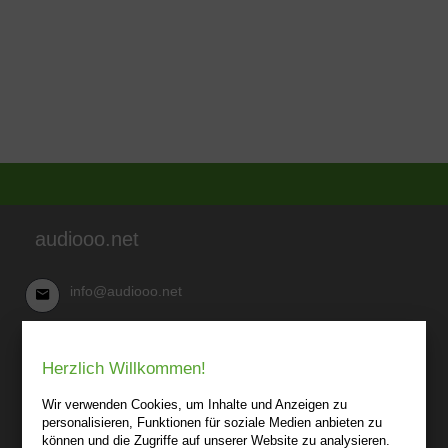
audiooo.net
info@audiooo.net
Robert Kowark
Herzlich Willkommen!
03 41-25 69 27 20
audiooo.net
Wir verwenden Cookies, um Inhalte und Anzeigen zu
Lindenthaler Straße 15
personalisieren, Funktionen für soziale Medien anbieten zu
04155 Leipzig
können und die Zugriffe auf unserer Website zu analysieren.