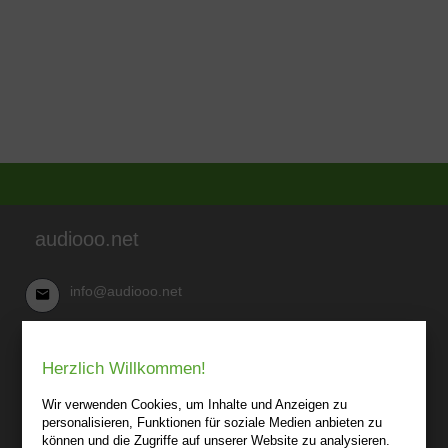
audiooo.net
info@audiooo.net
Robert Kowark
Herzlich Willkommen!
03 41-25 69 27 20
audiooo.net
Wir verwenden Cookies, um Inhalte und Anzeigen zu
Lindenthaler Straße 15
personalisieren, Funktionen für soziale Medien anbieten zu
04155 Leipzig
können und die Zugriffe auf unserer Website zu analysieren.