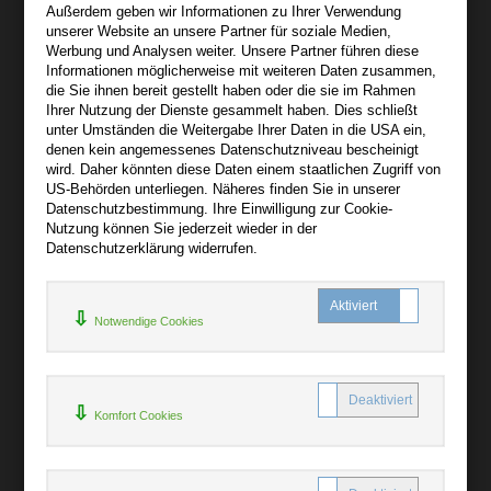
Außerdem geben wir Informationen zu Ihrer Verwendung
Wir sind gerne für Sie persönlich da.
unserer Website an unsere Partner für soziale Medien,
Werbung und Analysen weiter. Unsere Partner führen diese
Informationen möglicherweise mit weiteren Daten zusammen,
Über audiooo.net
die Sie ihnen bereit gestellt haben oder die sie im Rahmen
+
Ihrer Nutzung der Dienste gesammelt haben. Dies schließt
unter Umständen die Weitergabe Ihrer Daten in die USA ein,
AGB
denen kein angemessenes Datenschutzniveau bescheinigt
Impressum
wird. Daher könnten diese Daten einem staatlichen Zugriff von
US-Behörden unterliegen. Näheres finden Sie in unserer
Widerruf
Datenschutzbestimmung. Ihre Einwilligung zur Cookie-
Datenschutz
Nutzung können Sie jederzeit wieder in der
Datenschutzerklärung widerrufen.
Hilfe
+
Notwendige Cookies
Kontakt
Newsletter
Mein Konto
Bibliotheksrabatt
Komfort Cookies
MARC21-Datenimport
Standing Order Anleitung