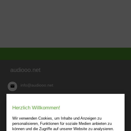
audiooo.net
info@audiooo.net
Robert Kowark
Herzlich Willkommen!
03 41-25 69 27 20
audiooo.net
Wir verwenden Cookies, um Inhalte und Anzeigen zu
Lindenthaler Straße 15
personalisieren, Funktionen für soziale Medien anbieten zu
04155 Leipzig
können und die Zugriffe auf unserer Website zu analysieren.