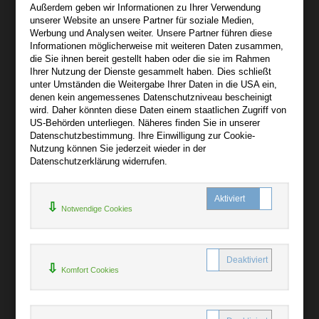
Außerdem geben wir Informationen zu Ihrer Verwendung
Wir sind gerne für Sie persönlich da.
unserer Website an unsere Partner für soziale Medien,
Werbung und Analysen weiter. Unsere Partner führen diese
Informationen möglicherweise mit weiteren Daten zusammen,
Über audiooo.net
die Sie ihnen bereit gestellt haben oder die sie im Rahmen
+
Ihrer Nutzung der Dienste gesammelt haben. Dies schließt
unter Umständen die Weitergabe Ihrer Daten in die USA ein,
AGB
denen kein angemessenes Datenschutzniveau bescheinigt
Impressum
wird. Daher könnten diese Daten einem staatlichen Zugriff von
US-Behörden unterliegen. Näheres finden Sie in unserer
Widerruf
Datenschutzbestimmung. Ihre Einwilligung zur Cookie-
Datenschutz
Nutzung können Sie jederzeit wieder in der
Datenschutzerklärung widerrufen.
Hilfe
+
Notwendige Cookies
Kontakt
Newsletter
Mein Konto
Bibliotheksrabatt
Komfort Cookies
MARC21-Datenimport
Standing Order Anleitung