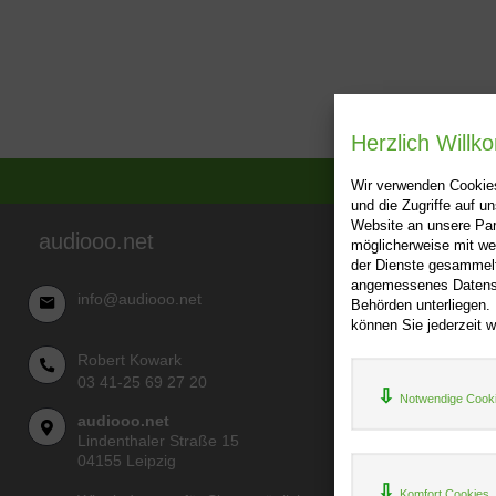
Herzlich Will
Wir verwenden Cookies
und die Zugriffe auf 
Website an unsere Par
audiooo.net
möglicherweise mit we
Über audi
der Dienste gesammelt
angemessenes Datensch
AGB
info@audiooo.net
Behörden unterliegen.
Impressu
können Sie jederzeit w
Widerru
Robert Kowark
Datenschu
03 41-25 69 27 20
Notwendige Cook
audiooo.net
Lindenthaler Straße 15
04155 Leipzig
Komfort Cookies