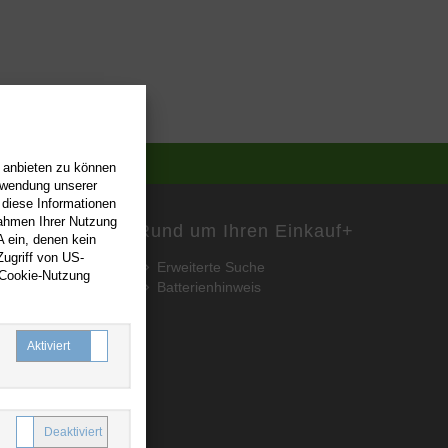
n anbieten zu können
erwendung unserer
 diese Informationen
Rahmen Ihrer Nutzung
Rund um Ihren Einkauf
+
 ein, denen kein
ugriff von US-
Erweiterte Suche
 Cookie-Nutzung
Batterienhinweis