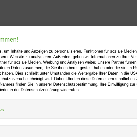
kommen!
, um Inhalte und Anzeigen zu personalisieren, Funktionen für soziale Medie
unserer Website zu analysieren. Außerdem geben wir Informationen zu Ihrer V
tner für soziale Medien, Werbung und Analysen weiter. Unsere Partner führen
iteren Daten zusammen, die Sie ihnen bereit gestellt haben oder die sie im 
ooo.net
+
Hilfe
+
 haben. Dies schließt unter Umständen die Weitergabe Ihrer Daten in die USA
utzniveau bescheinigt wird. Daher könnten diese Daten einem staatlichen Z
Kontakt
 Näheres finden Sie in unserer Datenschutzbestimmung. Ihre Einwilligung zur
m
Newsletter
ieder in der Datenschutzerklärung widerrufen.
f
Mein Konto
Bibliotheksrabatt
tz
MARC21-Datenimport
ies
Standing Order Anleitung