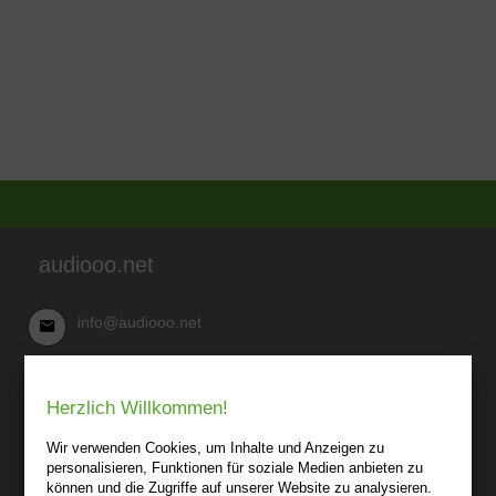
audiooo.net
info@audiooo.net
Robert Kowark
Herzlich Willkommen!
03 41-25 69 27 20
audiooo.net
Wir verwenden Cookies, um Inhalte und Anzeigen zu
Lindenthaler Straße 15
personalisieren, Funktionen für soziale Medien anbieten zu
04155 Leipzig
können und die Zugriffe auf unserer Website zu analysieren.