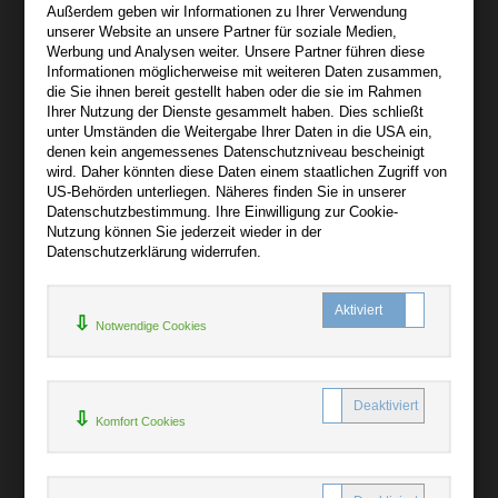
Außerdem geben wir Informationen zu Ihrer Verwendung
Wir sind gerne für Sie persönlich da.
unserer Website an unsere Partner für soziale Medien,
Werbung und Analysen weiter. Unsere Partner führen diese
Informationen möglicherweise mit weiteren Daten zusammen,
Über audiooo.net
die Sie ihnen bereit gestellt haben oder die sie im Rahmen
+
Ihrer Nutzung der Dienste gesammelt haben. Dies schließt
unter Umständen die Weitergabe Ihrer Daten in die USA ein,
AGB
denen kein angemessenes Datenschutzniveau bescheinigt
Impressum
wird. Daher könnten diese Daten einem staatlichen Zugriff von
US-Behörden unterliegen. Näheres finden Sie in unserer
Widerruf
Datenschutzbestimmung. Ihre Einwilligung zur Cookie-
Datenschutz
Nutzung können Sie jederzeit wieder in der
Datenschutzerklärung widerrufen.
Hilfe
+
Notwendige Cookies
Kontakt
Newsletter
Mein Konto
Bibliotheksrabatt
Komfort Cookies
MARC21-Datenimport
Standing Order Anleitung