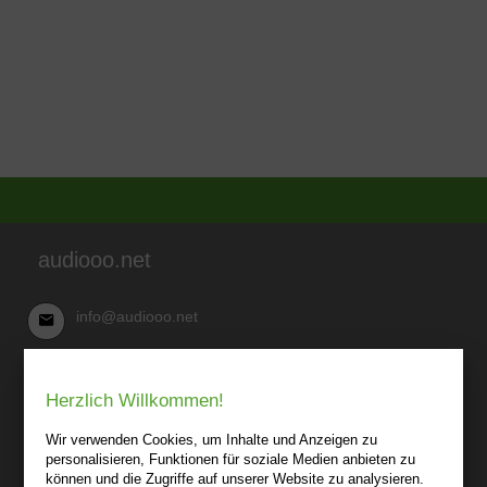
audiooo.net
info@audiooo.net
Robert Kowark
Herzlich Willkommen!
03 41-25 69 27 20
audiooo.net
Wir verwenden Cookies, um Inhalte und Anzeigen zu
Lindenthaler Straße 15
personalisieren, Funktionen für soziale Medien anbieten zu
04155 Leipzig
können und die Zugriffe auf unserer Website zu analysieren.