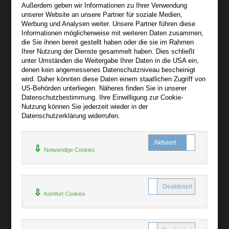
Außerdem geben wir Informationen zu Ihrer Verwendung
Wir sind gerne für Sie persönlich da.
unserer Website an unsere Partner für soziale Medien,
Werbung und Analysen weiter. Unsere Partner führen diese
Informationen möglicherweise mit weiteren Daten zusammen,
Über audiooo.net
die Sie ihnen bereit gestellt haben oder die sie im Rahmen
+
Ihrer Nutzung der Dienste gesammelt haben. Dies schließt
unter Umständen die Weitergabe Ihrer Daten in die USA ein,
AGB
denen kein angemessenes Datenschutzniveau bescheinigt
Impressum
wird. Daher könnten diese Daten einem staatlichen Zugriff von
US-Behörden unterliegen. Näheres finden Sie in unserer
Widerruf
Datenschutzbestimmung. Ihre Einwilligung zur Cookie-
Datenschutz
Nutzung können Sie jederzeit wieder in der
Datenschutzerklärung widerrufen.
Hilfe
+
Notwendige Cookies
Kontakt
Newsletter
Mein Konto
Bibliotheksrabatt
Komfort Cookies
MARC21-Datenimport
Standing Order Anleitung