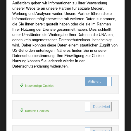
Außerdem geben wir Informationen zu Ihrer Verwendung
Wir sind gerne für Sie persönlich da.
unserer Website an unsere Partner für soziale Medien,
Werbung und Analysen weiter. Unsere Partner führen diese
Informationen möglicherweise mit weiteren Daten zusammen,
Über audiooo.net
die Sie ihnen bereit gestellt haben oder die sie im Rahmen
+
Ihrer Nutzung der Dienste gesammelt haben. Dies schließt
unter Umständen die Weitergabe Ihrer Daten in die USA ein,
AGB
denen kein angemessenes Datenschutzniveau bescheinigt
Impressum
wird. Daher könnten diese Daten einem staatlichen Zugriff von
US-Behörden unterliegen. Näheres finden Sie in unserer
Widerruf
Datenschutzbestimmung. Ihre Einwilligung zur Cookie-
Datenschutz
Nutzung können Sie jederzeit wieder in der
Datenschutzerklärung widerrufen.
Hilfe
+
Notwendige Cookies
Kontakt
Newsletter
Mein Konto
Bibliotheksrabatt
Komfort Cookies
MARC21-Datenimport
Standing Order Anleitung