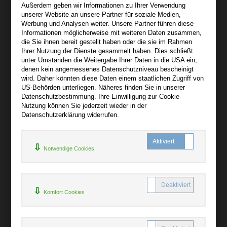
Außerdem geben wir Informationen zu Ihrer Verwendung
Wir sind gerne für Sie persönlich da.
unserer Website an unsere Partner für soziale Medien,
Werbung und Analysen weiter. Unsere Partner führen diese
Informationen möglicherweise mit weiteren Daten zusammen,
Über audiooo.net
die Sie ihnen bereit gestellt haben oder die sie im Rahmen
+
Ihrer Nutzung der Dienste gesammelt haben. Dies schließt
unter Umständen die Weitergabe Ihrer Daten in die USA ein,
AGB
denen kein angemessenes Datenschutzniveau bescheinigt
Impressum
wird. Daher könnten diese Daten einem staatlichen Zugriff von
US-Behörden unterliegen. Näheres finden Sie in unserer
Widerruf
Datenschutzbestimmung. Ihre Einwilligung zur Cookie-
Datenschutz
Nutzung können Sie jederzeit wieder in der
Datenschutzerklärung widerrufen.
Hilfe
+
Notwendige Cookies
Kontakt
Newsletter
Mein Konto
Bibliotheksrabatt
Komfort Cookies
MARC21-Datenimport
Standing Order Anleitung