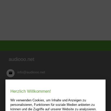
audiooo.net
info@audiooo.net
Robert Kowark
Herzlich Willkommen!
03 41-25 69 27 20
audiooo.net
Wir verwenden Cookies, um Inhalte und Anzeigen zu
Lindenthaler Straße 15
personalisieren, Funktionen für soziale Medien anbieten zu
04155 Leipzig
können und die Zugriffe auf unserer Website zu analysieren.