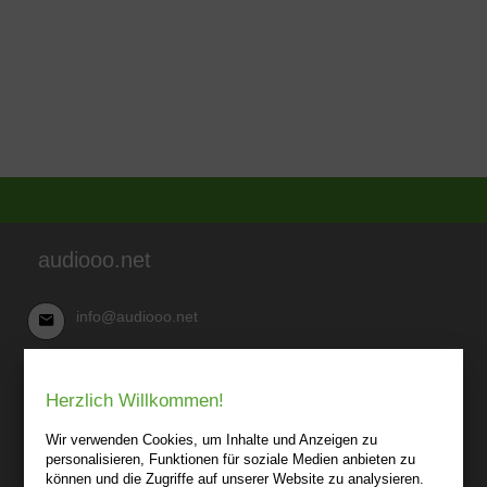
audiooo.net
info@audiooo.net
Robert Kowark
Herzlich Willkommen!
03 41-25 69 27 20
audiooo.net
Wir verwenden Cookies, um Inhalte und Anzeigen zu
Lindenthaler Straße 15
personalisieren, Funktionen für soziale Medien anbieten zu
04155 Leipzig
können und die Zugriffe auf unserer Website zu analysieren.