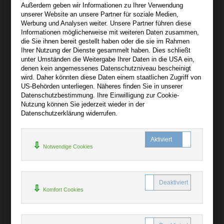
Außerdem geben wir Informationen zu Ihrer Verwendung
Wir sind gerne für Sie persönlich da.
unserer Website an unsere Partner für soziale Medien,
Werbung und Analysen weiter. Unsere Partner führen diese
Informationen möglicherweise mit weiteren Daten zusammen,
Über audiooo.net
die Sie ihnen bereit gestellt haben oder die sie im Rahmen
+
Ihrer Nutzung der Dienste gesammelt haben. Dies schließt
unter Umständen die Weitergabe Ihrer Daten in die USA ein,
AGB
denen kein angemessenes Datenschutzniveau bescheinigt
Impressum
wird. Daher könnten diese Daten einem staatlichen Zugriff von
US-Behörden unterliegen. Näheres finden Sie in unserer
Widerruf
Datenschutzbestimmung. Ihre Einwilligung zur Cookie-
Datenschutz
Nutzung können Sie jederzeit wieder in der
Datenschutzerklärung widerrufen.
Hilfe
+
Notwendige Cookies
Kontakt
Newsletter
Mein Konto
Bibliotheksrabatt
Komfort Cookies
MARC21-Datenimport
Standing Order Anleitung