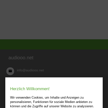
audiooo.net
info@audiooo.net
Robert Kowark
Herzlich Willkommen!
03 41-25 69 27 20
audiooo.net
Wir verwenden Cookies, um Inhalte und Anzeigen zu
Lindenthaler Straße 15
personalisieren, Funktionen für soziale Medien anbieten zu
04155 Leipzig
können und die Zugriffe auf unserer Website zu analysieren.