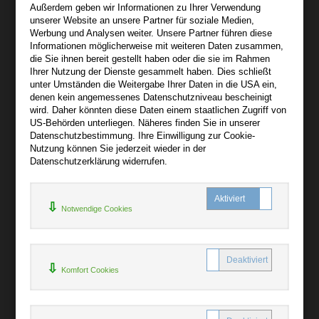
Außerdem geben wir Informationen zu Ihrer Verwendung
Wir sind gerne für Sie persönlich da.
unserer Website an unsere Partner für soziale Medien,
Werbung und Analysen weiter. Unsere Partner führen diese
Informationen möglicherweise mit weiteren Daten zusammen,
Über audiooo.net
die Sie ihnen bereit gestellt haben oder die sie im Rahmen
+
Ihrer Nutzung der Dienste gesammelt haben. Dies schließt
unter Umständen die Weitergabe Ihrer Daten in die USA ein,
AGB
denen kein angemessenes Datenschutzniveau bescheinigt
Impressum
wird. Daher könnten diese Daten einem staatlichen Zugriff von
US-Behörden unterliegen. Näheres finden Sie in unserer
Widerruf
Datenschutzbestimmung. Ihre Einwilligung zur Cookie-
Datenschutz
Nutzung können Sie jederzeit wieder in der
Datenschutzerklärung widerrufen.
Hilfe
+
Notwendige Cookies
Kontakt
Newsletter
Mein Konto
Bibliotheksrabatt
Komfort Cookies
MARC21-Datenimport
Standing Order Anleitung