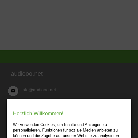
audiooo.net
info@audiooo.net
Robert Kowark
Herzlich Willkommen!
03 41-25 69 27 20
audiooo.net
Wir verwenden Cookies, um Inhalte und Anzeigen zu
Lindenthaler Straße 15
personalisieren, Funktionen für soziale Medien anbieten zu
04155 Leipzig
können und die Zugriffe auf unserer Website zu analysieren.