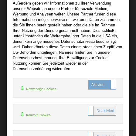
Außerdem geben wir Informationen zu Ihrer Verwendung
Wir sind gerne für Sie persönlich da.
unserer Website an unsere Partner für soziale Medien,
Werbung und Analysen weiter. Unsere Partner führen diese
Informationen möglicherweise mit weiteren Daten zusammen,
Über audiooo.net
die Sie ihnen bereit gestellt haben oder die sie im Rahmen
+
Ihrer Nutzung der Dienste gesammelt haben. Dies schließt
unter Umständen die Weitergabe Ihrer Daten in die USA ein,
AGB
denen kein angemessenes Datenschutzniveau bescheinigt
Impressum
wird. Daher könnten diese Daten einem staatlichen Zugriff von
US-Behörden unterliegen. Näheres finden Sie in unserer
Widerruf
Datenschutzbestimmung. Ihre Einwilligung zur Cookie-
Datenschutz
Nutzung können Sie jederzeit wieder in der
Datenschutzerklärung widerrufen.
Hilfe
+
Notwendige Cookies
Kontakt
Newsletter
Mein Konto
Bibliotheksrabatt
Komfort Cookies
MARC21-Datenimport
Standing Order Anleitung