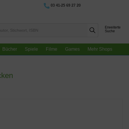
03 41-25 69 27 20
Erweiterte
Suche
Bücher
Spiele
Filme
Games
Mehr Shops
cken