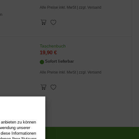
Alle Preise inkl. MwSt |
zzgl. Versand
an
Taschenbuch
19,90 €
Sofort lieferbar
Alle Preise inkl. MwSt |
zzgl. Versand
...
>
>>
n anbieten zu können
erwendung unserer
 diese Informationen
Rahmen Ihrer Nutzung