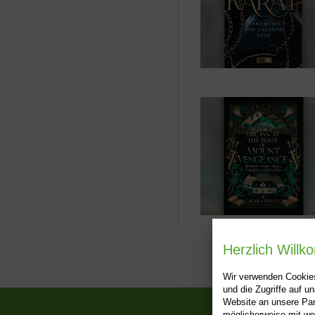
Herzlich Will
Wir verwenden Cookies
und die Zugriffe auf 
Website an unsere Par
möglicherweise mit we