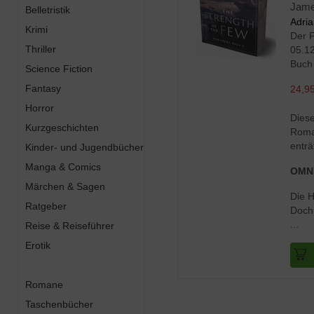
James
Belletristik
Adri
Krimi
Der F
Thriller
05.1
Buch
Science Fiction
Fantasy
24,95
Horror
Diese
Kurzgeschichten
Roman
enträ
Kinder- und Jugendbücher
Manga & Comics
OMN
Märchen & Sagen
Die H
Ratgeber
Doch 
...
Reise & Reiseführer
Erotik
Romane
Taschenbücher