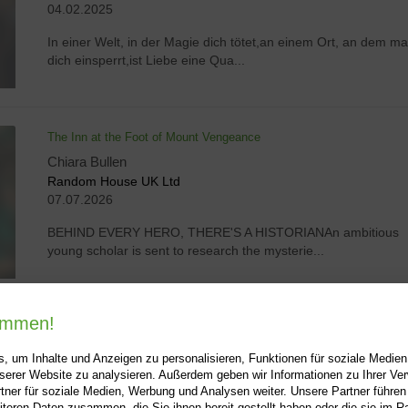
04.02.2025
In einer Welt, in der Magie dich tötet,an einem Ort, an dem m
dich einsperrt,ist Liebe eine Qua...
The Inn at the Foot of Mount Vengeance
Chiara Bullen
Random House UK Ltd
07.07.2026
BEHIND EVERY HERO, THERE'S A HISTORIANAn ambitious
young scholar is sent to research the mysterie...
kommen!
1
2
3
4
5
6
7
8
, um Inhalte und Anzeigen zu personalisieren, Funktionen für soziale Medie
unserer Website zu analysieren. Außerdem geben wir Informationen zu Ihrer V
tner für soziale Medien, Werbung und Analysen weiter. Unsere Partner führen
iteren Daten zusammen, die Sie ihnen bereit gestellt haben oder die sie im 