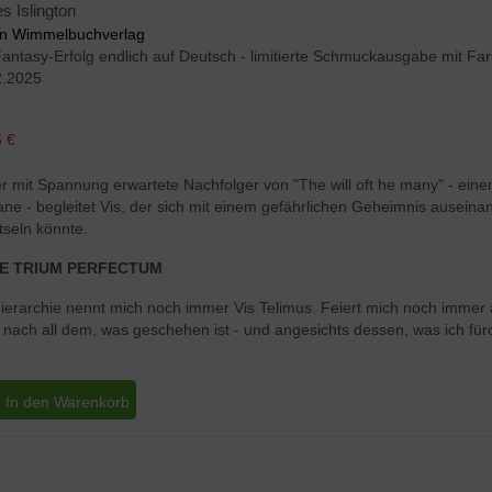
 Islington
an Wimmelbuchverlag
antasy-Erfolg endlich auf Deutsch - limitierte Schmuckausgabe mit Far
2.2025
 €
r mit Spannung erwartete Nachfolger von "The will oft he many" - ein
e - begleitet Vis, der sich mit einem gefährlichen Geheimnis auseinan
tseln könnte.
E TRIUM PERFECTUM
ierarchie nennt mich noch immer Vis Telimus. Feiert mich noch immer a
nach all dem, was geschehen ist - und angesichts dessen, was ich für
In den Warenkorb