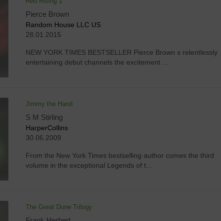
Red Rising 1
Pierce Brown
Random House LLC US
28.01.2015
NEW YORK TIMES BESTSELLER Pierce Brown s relentlessly
entertaining debut channels the excitement ...
Jimmy the Hand
S M Stirling
HarperCollins
30.06.2009
From the New York Times bestselling author comes the third
volume in the exceptional Legends of t...
The Great Dune Trilogy
Frank Herbert