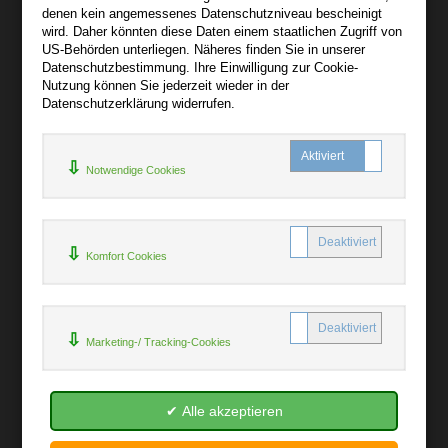
AGB
denen kein angemessenes Datenschutzniveau bescheinigt
Impressum
wird. Daher könnten diese Daten einem staatlichen Zugriff von
US-Behörden unterliegen. Näheres finden Sie in unserer
Widerruf
Datenschutzbestimmung. Ihre Einwilligung zur Cookie-
Datenschutz
Nutzung können Sie jederzeit wieder in der
Datenschutzerklärung widerrufen.
Hilfe
+
Notwendige Cookies
Kontakt
Newsletter
Mein Konto
Bibliotheksrabatt
Komfort Cookies
MARC21-Datenimport
Standing Order Anleitung
Rund um Ihren Einkauf
Marketing-/ Tracking-Cookies
+
Erweiterte Suche
Batterienhinweis