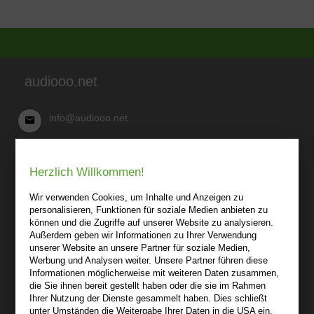
audiooo.net
info@audiooo.net
Robert Kowark
Herzlich Willkommen!
03 41-25 69 27 20
audiooo.net
Wir verwenden Cookies, um Inhalte und Anzeigen zu
Lindenthaler Straße 15
personalisieren, Funktionen für soziale Medien anbieten zu
04155 Leipzig
können und die Zugriffe auf unserer Website zu analysieren.
Außerdem geben wir Informationen zu Ihrer Verwendung
Wir sind gerne für Sie persönlich da.
unserer Website an unsere Partner für soziale Medien,
Werbung und Analysen weiter. Unsere Partner führen diese
Informationen möglicherweise mit weiteren Daten zusammen,
Über audiooo.net
die Sie ihnen bereit gestellt haben oder die sie im Rahmen
+
Ihrer Nutzung der Dienste gesammelt haben. Dies schließt
unter Umständen die Weitergabe Ihrer Daten in die USA ein,